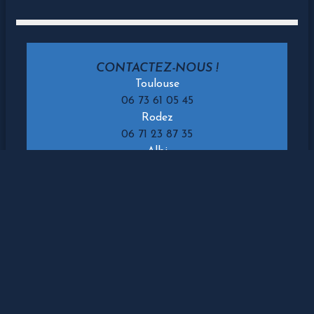
CONTACTEZ-NOUS !
Toulouse
06 73 61 05 45
Rodez
06 71 23 87 35
Albi
06 49 13 65 65
Carcassonne
06 31 26 01 28
Montauban
06 70 47 34 77
Cours de Padel
Tarifs & Horaires
Bar & Boutique
Accueil de Groupes
Contact
Mentions Légales