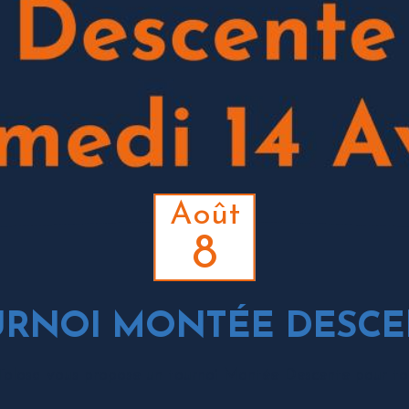
Août
8
URNOI MONTÉE DESCE
Tolosa vous propose un tournoi Montée Descente pour tou