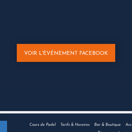
méro 1 !!
VOIR L'ÉVÉNEMENT FACEBOOK
Cours de Padel
Tarifs & Horaires
Bar & Boutique
Acc