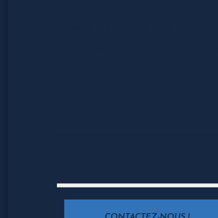
Niveau 1 à 4 de 9 à 10h30
Niveau 5 à 8 de 10h30 à midi
Niveau 9 à 10 de midi à 13h30.
L’objectif est simple : atteindre le court nu
CONTACTEZ-NOUS !