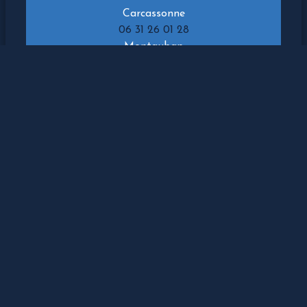
Carcassonne
06 31 26 01 28
Montauban
06 70 47 34 77
Cours de Padel
Tarifs & Horaires
Bar & Boutique
Accueil de Groupes
Contact
Mentions Légales
Réserver un terrain / Tarifs
NOS PARTENAIRES