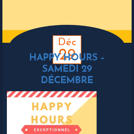
Déc
29
HAPPY HOURS –
SAMEDI 29
DÉCEMBRE