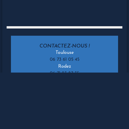
CONTACTEZ-NOUS !
Toulouse
06 73 61 05 45
Rodez
06 71 23 87 35
Albi
06 49 13 65 65
Carcassonne
06 31 26 01 28
Montauban
06 70 47 34 77